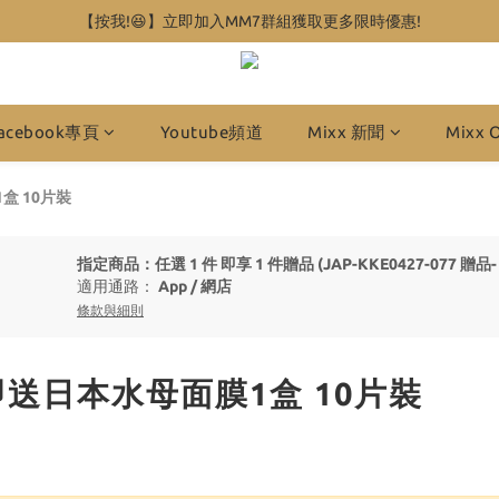
【按我!😆】立即加入MM7群組獲取更多限時優惠!
acebook專頁
Youtube頻道
Mixx 新聞
Mixx 
盒 10片裝
指定商品：任選 1 件 即享 1 件贈品 (JAP-KKE0427-077
適用通路：
App
/
網店
條款與細則
袋即送日本水母面膜1盒 10片裝