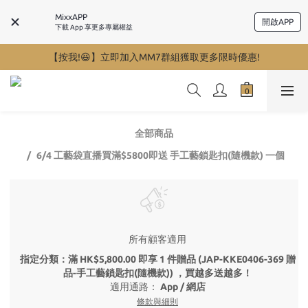
MixxAPP
開啟APP
下載 App 享更多專屬權益
【按我!😆】立即加入MM7群組獲取更多限時優惠!
全部商品
6/4 工藝袋直播買滿$5800即送 手工藝鎖匙扣(隨機款) 一個
所有顧客適用
指定分類：滿 HK$5,800.00 即享 1 件贈品 (JAP-KKE0406-369 贈
品-手工藝鎖匙扣(隨機款)) ，買越多送越多！
適用通路：
App
/
網店
條款與細則