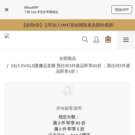
MixxAPP
開啟APP
下載 App 享更多專屬權益
【按我!😆】立即加入MM7群組獲取更多限時優惠!
全部商品
28/3 EVOLE護膚品直播 買任何3件產品即享85折 ；買任何5件產
品即享5折！
所有顧客適用
指定分類：
滿 3 件 即享 85 折
滿 5 件 即享 5 折