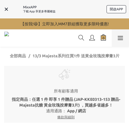
MixxAPP
開啟APP
下載 App 享更多專屬權益
【按我!😆】立即加入MM7群組獲取更多限時優惠!
全部商品
13/3 Majesta系列任買1件 送黃金玫瑰按摩膏3片
所有顧客適用
指定商品：任選 1 件 即享 1 件贈品 (JAP-KKE0313-153 贈品-
Majesta抗糖 黃金玫瑰按摩膏3片) ，買越多省越多！
適用通路：
App
/
網店
條款與細則