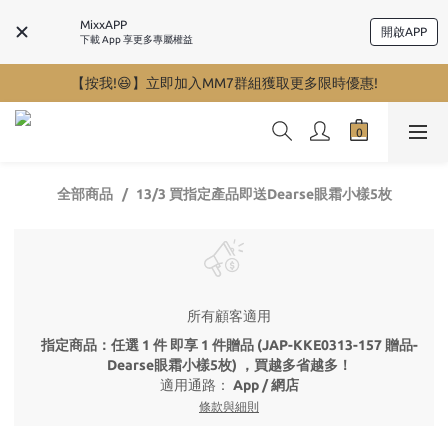
MixxAPP
開啟APP
下載 App 享更多專屬權益
【按我!😆】立即加入MM7群組獲取更多限時優惠!
全部商品
13/3 買指定產品即送Dearse眼霜小樣5枚
所有顧客適用
指定商品：任選 1 件 即享 1 件贈品 (JAP-KKE0313-157 贈品-
Dearse眼霜小樣5枚) ，買越多省越多！
適用通路：
App
/
網店
條款與細則