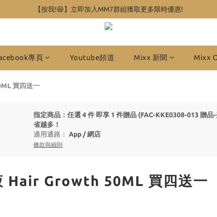
【按我!😆】立即加入MM7群組獲取更多限時優惠!
acebook專頁
Youtube頻道
Mixx 新聞
Mixx 
50ML 買四送一
指定商品：任選 4 件 即享 1 件贈品 (FAC-KKE0308-013 贈品
省越多！
適用通路：
App
/
網店
條款與細則
air Growth 50ML 買四送一