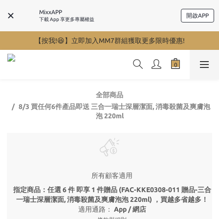
MixxAPP
開啟APP
下載 App 享更多專屬權益
【按我!😆】立即加入MM7群組獲取更多限時優惠!
全部商品
8/3 買任何6件產品即送 三合一瑞士深層潔面, 消毒殺菌及爽膚泡
泡 220ml
所有顧客適用
指定商品：任選 6 件 即享 1 件贈品 (FAC-KKE0308-011 贈品-三合
一瑞士深層潔面, 消毒殺菌及爽膚泡泡 220ml) ，買越多省越多！
適用通路：
App
/
網店