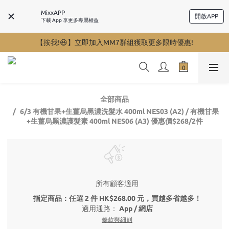
MixxAPP
開啟APP
下載 App 享更多專屬權益
【按我!😆】立即加入MM7群組獲取更多限時優惠!
全部商品
6/3 有機甘果+生薑烏黑濃洗髮水 400ml NES03 (A2) / 有機甘果
+生薑烏黑濃護髮素 400ml NES06 (A3) 優惠價$268/2件
所有顧客適用
指定商品：任選 2 件 HK$268.00 元，買越多省越多！
適用通路：
App
/
網店
條款與細則