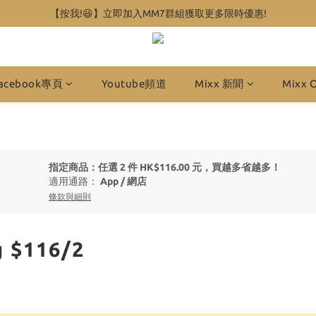
【按我!😆】立即加入MM7群組獲取更多限時優惠!
acebook專頁
Youtube頻道
Mixx 新聞
Mixx 
指定商品：任選 2 件 HK$116.00 元，買越多省越多！
適用通路：
App
/
網店
條款與細則
$116/2