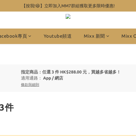
【按我!😆】立即加入MM7群組獲取更多限時優惠!
acebook專頁
Youtube頻道
Mixx 新聞
Mixx 
指定商品：任選 3 件 HK$288.00 元，買越多省越多！
適用通路：
App
/
網店
條款與細則
/3件