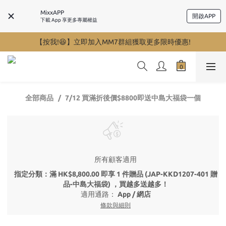
MixxAPP
開啟APP
下載 App 享更多專屬權益
【按我!😆】立即加入MM7群組獲取更多限時優惠!
全部商品
7/12 買滿折後價$8800即送中島大福袋一個
所有顧客適用
指定分類：滿 HK$8,800.00 即享 1 件贈品 (JAP-KKD1207-401 贈
品-中島大福袋) ，買越多送越多！
適用通路：
App
/
網店
條款與細則