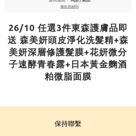
適用通路：
App
/
網店
條款與細則
26/10 任選3件東森護膚品即
送 森美妍頭皮淨化洗髮精+森
美妍深層修護髮膜+花妍微分
子速酵青春露+日本黃金麴酒
粕微脂面膜
保持聯繫