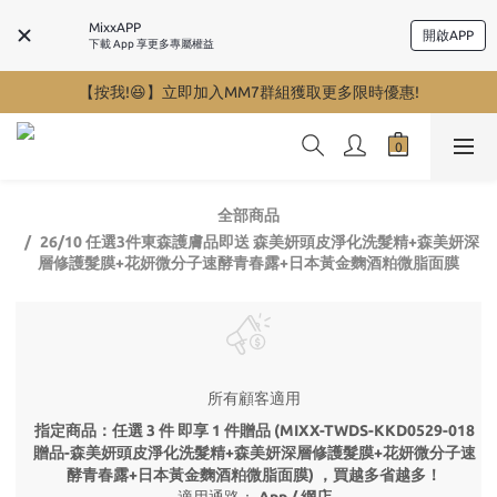
MixxAPP
開啟APP
下載 App 享更多專屬權益
【按我!😆】立即加入MM7群組獲取更多限時優惠!
全部商品
26/10 任選3件東森護膚品即送 森美妍頭皮淨化洗髮精+森美妍深
層修護髮膜+花妍微分子速酵青春露+日本黃金麴酒粕微脂面膜
所有顧客適用
指定商品：任選 3 件 即享 1 件贈品 (MIXX-TWDS-KKD0529-018
贈品-森美妍頭皮淨化洗髮精+森美妍深層修護髮膜+花妍微分子速
酵青春露+日本黃金麴酒粕微脂面膜) ，買越多省越多！