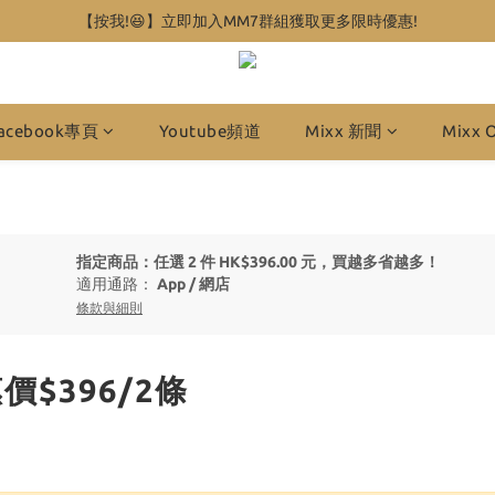
【按我!😆】立即加入MM7群組獲取更多限時優惠!
acebook專頁
Youtube頻道
Mixx 新聞
Mixx 
指定商品：任選 2 件 HK$396.00 元，買越多省越多！
適用通路：
App
/
網店
條款與細則
價$396/2條