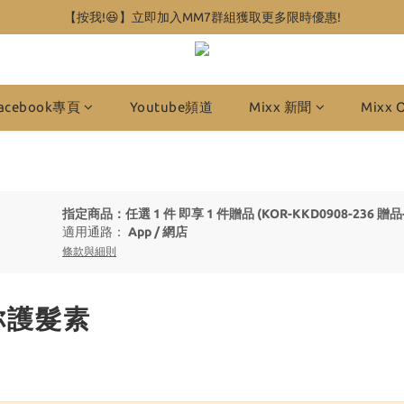
【按我!😆】立即加入MM7群組獲取更多限時優惠!
acebook專頁
Youtube頻道
Mixx 新聞
Mixx 
指定商品：任選 1 件 即享 1 件贈品 (KOR-KKD0908-236
適用通路：
App
/
網店
條款與細則
你護髮素