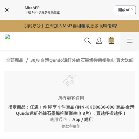
MixxAPP
開啟APP
下載 App 享更多專屬權益
【按我!😆】立即加入MM7群組獲取更多限時優惠!
全部商品
30/8 台灣Qundo遠紅外線石墨烯抑菌衞生巾 買大送細
所有顧客適用
指定商品：任選 1 件 即享 1 件贈品 (INN-KKD0830-006 贈品-台灣
Qundo遠紅外線石墨烯抑菌衞生巾 8片) ，買越多省越多！
適用通路：
App
/
網店
條款與細則