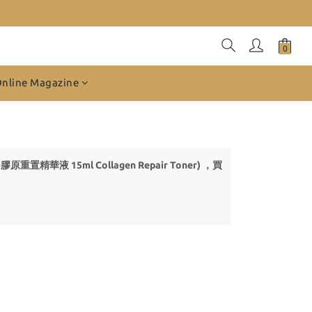
Online Magazine
原重置精華液 15ml Collagen Repair Toner) ，買