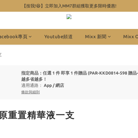
【按我!😆】立即加入MM7群組獲取更多限時優惠!
acebook專頁
Youtube頻道
Mixx 新聞
Mixx 
支
指定商品：任選 1 件 即享 1 件贈品 (PAR-KKD0814-598 贈品-膠
越多省越多！
適用通路：
App
/
網店
條款與細則
膠原重置精華液一支