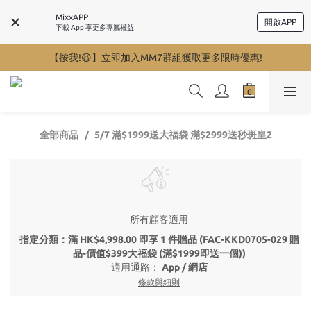
MixxAPP
開啟APP
下載 App 享更多專屬權益
【按我!😆】立即加入MM7群組獲取更多限時優惠!
全部商品
5/7 滿$1999送大福袋 滿$2999送秒斑皇2
所有顧客適用
指定分類：滿 HK$4,998.00 即享 1 件贈品 (FAC-KKD0705-029 贈
品-價值$399大福袋 (滿$1999即送一個))
適用通路：
App
/
網店
條款與細則