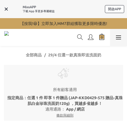
MixxAPP
開啟APP
下載 App 享更多專屬權益
【按我!😆】立即加入MM7群組獲取更多限時優惠!
全部商品
29/4 任選一款真珠即送洗面奶
所有顧客適用
指定商品：任選 1 件 即享 1 件贈品 (JAP-KKD0429-575 贈品-真珠
肌白金珍珠洗面奶120g) ，買越多省越多！
適用通路：
App
/
網店
條款與細則