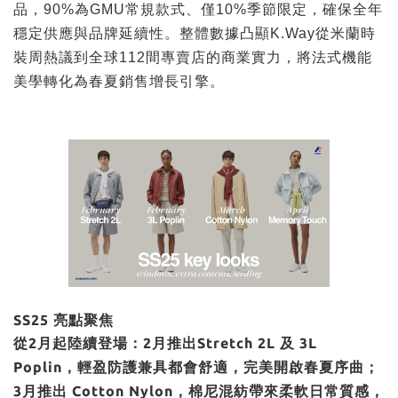
品，90%為GMU常規款式、僅10%季節限定，確保全年
穩定供應與品牌延續性。整體數據凸顯K.Way從米蘭時
裝周熱議到全球112間專賣店的商業實力，將法式機能
美學轉化為春夏銷售增長引擎。
SS25 亮點聚焦
從2月起陸續登場：2月推出Stretch 2L 及 3L
Poplin，輕盈防護兼具都會舒適，完美開啟春夏序曲；
3月推出 Cotton Nylon，棉尼混紡帶來柔軟日常質感，