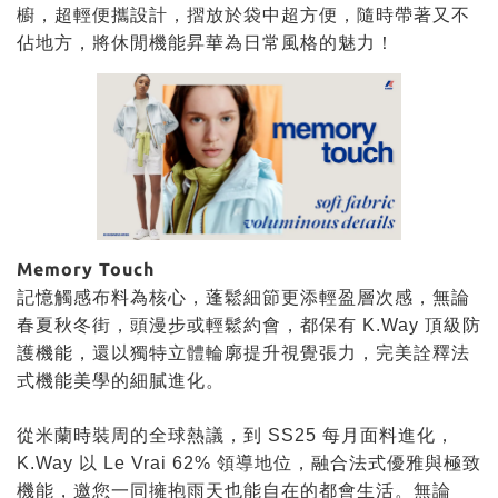
櫥，
超輕便攜設計，摺放於袋中超方便，隨時帶著又不
佔地方，
將休閒機能昇華為日常風格的魅力！
Memory Touch
記憶觸感布料為核心，蓬鬆細節更添輕盈層次感，無論
春夏秋冬街，頭漫步或輕鬆約會，都保有 K.Way 頂級防
護機能，還以獨特立體輪廓提升視覺張力，完美詮釋法
式機能美學的細膩進化。
從米蘭時裝周的全球熱議，到 SS25 每月面料進化，
K.Way 以 Le Vrai 62% 領導地位，融合法式優雅與極致
機能，邀您一同擁抱雨天也能自在的都會生活。無論