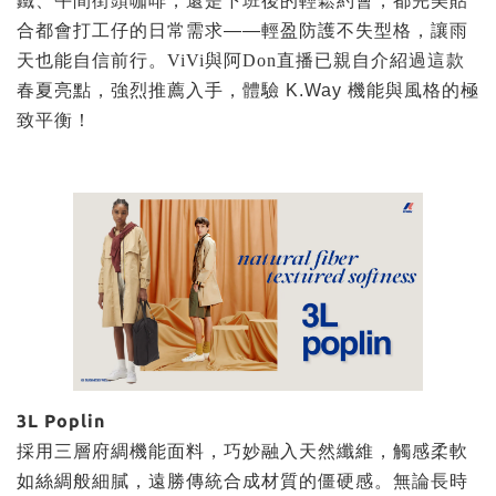
鐵、午間街頭咖啡，還是下班後的輕鬆約會，都完美貼
合都會打工仔的日常需求——輕盈防護不失型格，讓雨
天也能自信前行。
ViVi與阿Don
直播已親自介紹過這款
春夏亮點，強烈推薦入手，體驗 K.Way 機能與風格的極
致平衡！
3L Poplin
採用三層府綢機能面料，巧妙融入天然纖維，觸感柔軟
如絲綢般細膩，遠勝傳統合成材質的僵硬感。無論長時