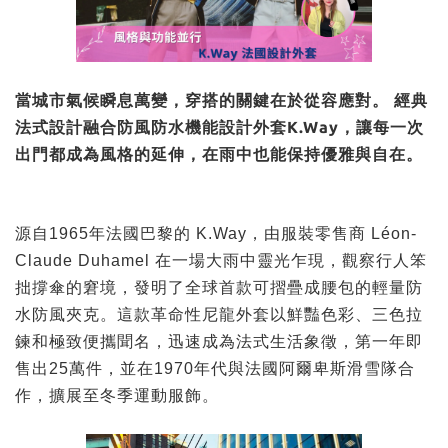
當城市氣候瞬息萬變，穿搭的關鍵在於從容應對。 經典
法式設計融合防風防水機能設計外套K.Way，讓每一次
出門都成為風格的延伸，在雨中也能保持優雅與自在。
源自1965年法國巴黎的 K.Way，由服裝零售商 Léon-
Claude Duhamel 在一場大雨中靈光乍現，觀察行人笨
拙撐傘的窘境，發明了全球首款可摺疊成腰包的輕量防
水防風夾克。這款革命性尼龍外套以鮮豔色彩、三色拉
鍊和極致便攜聞名，迅速成為法式生活象徵，第一年即
售出25萬件，並在1970年代與法國阿爾卑斯滑雪隊合
作，擴展至冬季運動服飾。