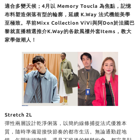
適合多變天候；4月以 Memory Toucla 為焦點，記憶
布料塑造俐落有型的輪廓，延續 K.Way 法式機能美學
至極致。
早前Mixx Collection ViVi與阿Don於法國巴
黎就直播精選推介
K.Way
的各款風褸外套Items，教大
家學做潮人！
Stretch 2L
彈性兩層設計乾淨俐落，以簡約線條捕捉法式優雅本
質，隨時準備迎接快節奏的都市生活。無論通勤趕地